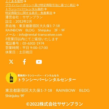
よくある質問
arrow_forward
プライバシーポリシー及び特定商取引法に基づく表記
arrow_forward
トランシーバーレンタル規約
arrow_forward
特定商取引に関する表示・免責事項
arrow_forward
運営会社：サザンプラン
設立：2012年2月
所在地：東京都新宿区大久保1-7-18
RAINBOW BLDG Shinjuku 3F・9F
メール：info@rental-transceiver.com
3営業日以内にてご返信いたします
電話番号：03-6302-1974
営業時間：平日 9:00~17:00
休業日：土日祝日
業務用トランシーバー・インカムなら
トランシーバーレンタルセンター
東京都新宿区大久保1-7-18 RAINBOW BLDG
Shinjuku 9F
©2022株式会社サザンプラン