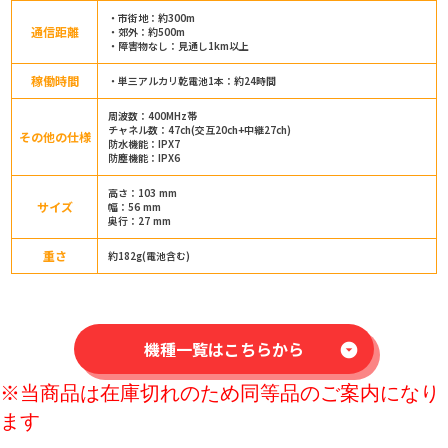
・市街地：約300m
通信距離
・郊外：約500m
・障害物なし：見通し1km以上
稼働時間
・単三アルカリ乾電池1本：約24時間
周波数：400MHz帯
チャネル数：47ch(交互20ch+中継27ch)
その他の仕様
防水機能：IPX7
防塵機能：IPX6
高さ：103 mm
サイズ
幅：56 mm
奥行：27 mm
重さ
約182g(電池含む)
機種一覧はこちらから
arrow_drop_down_circle
※当商品は在庫切れのため同等品のご案内になり
ます