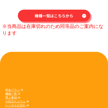
機種一覧はこちらから
arrow_drop_down_circle
※当商品は在庫切れのため同等品のご案内にな
ります
料金プラン
arrow_forward
機種一覧
arrow_forward
導入事例
arrow_forward
お役立ちコラム
arrow_forward
レンタルの流れ
arrow_forward