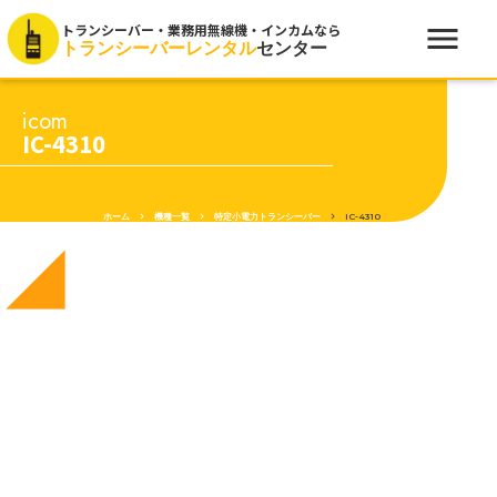
menu
トランシーバー・業務用無線機・インカムなら
トランシーバーレンタル
センター
icom
IC-4310
ホーム
keyboard_arrow_right
機種一覧
keyboard_arrow_right
特定小電力トランシーバー
keyboard_arrow_right
IC-4310
network_cell