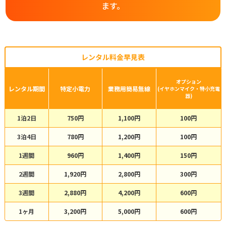
ます。
レンタル料金早見表
オプション
レンタル期間
特定小電力
業務用簡易無線
(イヤホンマイク・特小充電
器)
1泊2日
750円
1,100円
100円
3泊4日
780円
1,200円
100円
1週間
960円
1,400円
150円
2週間
1,920円
2,800円
300円
3週間
2,880円
4,200円
600円
1ヶ月
3,200円
5,000円
600円