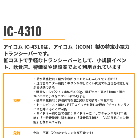
IC-4310
アイコム IC-4310は、アイコム（ICOM）製の特定小電力
トランシーバーです。
低コストで手軽なトランシーバーとして、小規模イベン
ト、飲食店、警備業や建設業でよく利用されています
・防水防塵性能：屋外や水回りでもあんしんして使えるIP67
・送信音モニター機能：ボタンが押しにくい状況でも送信を確認しな
がら通話できる
・軽量＆コンパクト：本体が約90g、幅47mm・高さ81mm・薄さ
26.5mmで小さなポケットにも収まる
特徴
・録音再生機能：通信内容を1回10秒まで録音・再生可能
・トーンバースト機能：PTTスイッチを離した際の「ザッ」というノ
イズを抑えることが可能
・サイドキー割り当て機能：サイドキーに「サブチャンネルPTT機
能」「一時音量切り替え機能」「録音再生機能」「お知らせボタン機
能」を割り当て可能
免許
免許：不要（どなたでもレンタル可能です）