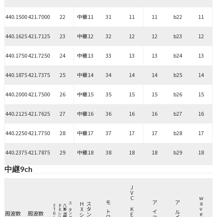
440.1500
421.7000
22
中継11
31
11
11
b22
11
440.1625
421.7125
23
中継12
32
12
12
b23
12
440.1750
421.7250
24
中継13
33
13
13
b24
13
440.1875
421.7375
25
中継14
34
14
14
b25
14
440.2000
421.7500
26
中継15
35
15
15
b26
15
440.2125
421.7625
27
中継16
36
16
16
b27
16
440.2250
421.7750
28
中継17
37
17
17
b28
17
440.2375
421.7875
29
中継18
38
18
18
b29
18
中継9ch
JVC KENWOOD
wave CSR
HXシリーズ
スタンダード
FTHシリーズ
PKシリーズ
八重洲無線
スタンダード
アイコム
モトローラ
アルインコ
周波数
周波数