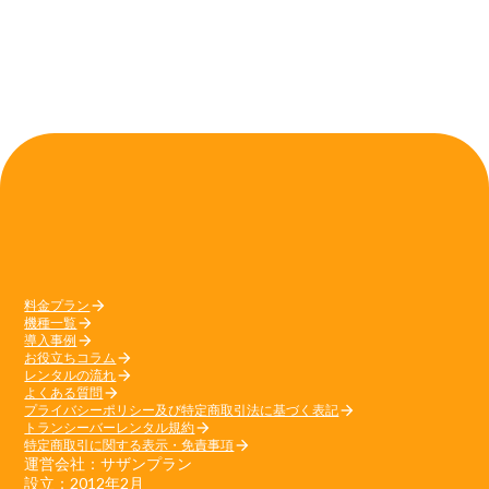
料金プラン
arrow_forward
機種一覧
arrow_forward
導入事例
arrow_forward
お役立ちコラム
arrow_forward
レンタルの流れ
arrow_forward
よくある質問
arrow_forward
プライバシーポリシー及び特定商取引法に基づく表記
arrow_forward
トランシーバーレンタル規約
arrow_forward
特定商取引に関する表示・免責事項
arrow_forward
運営会社：サザンプラン
設立：2012年2月