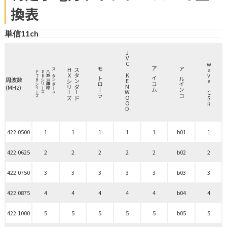
換表
単信11ch
JVC KENWOOD
wave CSR
HXシリーズ
スタンダード
FTHシリーズ
PKシリーズ
八重洲無線
スタンダード
アイコム
モトローラ
アルインコ
周波数
(MHz)
422.0500
1
1
1
1
1
b01
1
422.0625
2
2
2
2
2
b02
2
422.0750
3
3
3
3
3
b03
3
422.0875
4
4
4
4
4
b04
4
422.1000
5
5
5
5
5
b05
5