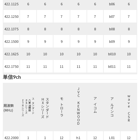
422.1125
6
6
6
6
6
b06
6
422.1250
7
7
7
7
7
b07
7
422.1375
8
8
8
8
8
b08
8
422.1500
9
9
9
9
9
b09
9
422.1625
10
10
10
10
10
b010
10
422.1750
11
11
11
11
11
b011
11
単信9ch
JVC KENWOOD
wave CSR
HXシリーズ
スタンダード
FTHシリーズ
PKシリーズ
八重洲無線
スタンダード
アイコム
モトローラ
アルインコ
周波数
(MHz)
422.2000
1
1
12
h1
12
L01
12