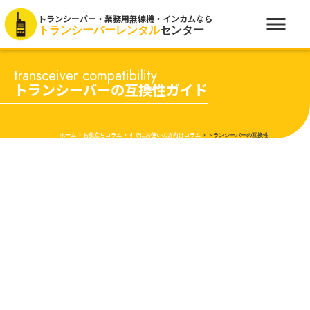
menu
トランシーバー・業務用無線機・インカムなら
トランシーバーレンタル
センター
transceiver compatibility
トランシーバーの互換性ガイド
ホーム
keyboard_arrow_right
お役立ちコラム
keyboard_arrow_right
すでにお使いの方向けコラム
keyboard_arrow_right
トランシーバーの互換性