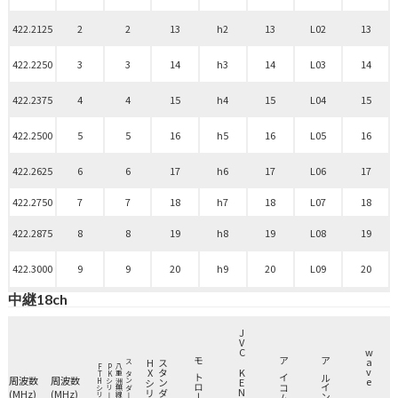
422.2125
2
2
13
h2
13
L02
13
422.2250
3
3
14
h3
14
L03
14
422.2375
4
4
15
h4
15
L04
15
422.2500
5
5
16
h5
16
L05
16
422.2625
6
6
17
h6
17
L06
17
422.2750
7
7
18
h7
18
L07
18
422.2875
8
8
19
h8
19
L08
19
422.3000
9
9
20
h9
20
L09
20
中継18ch
JVC KENWOOD
wave CSR
HXシリーズ
スタンダード
FTHシリーズ
PKシリーズ
八重洲無線
スタンダード
アイコム
モトローラ
アルインコ
周波数
周波数
(MHz)
(MHz)