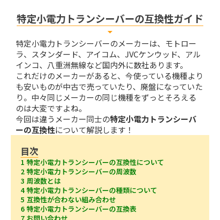
特定小電力トランシーバーの互換性ガイド
arrow_drop_down
特定小電力トランシーバーのメーカーは、モトロー
ラ、スタンダード、アイコム、JVCケンウッド、アル
インコ、八重洲無線など国内外に数社あります。
これだけのメーカーがあると、今使っている機種より
も安いものが中古で売っていたり、廃盤になっていた
り。中々同じメーカーの同じ機種をずっとそろえる
のは大変ですよね。
今回は違うメーカー同士の
特定小電力トランシーバ
ーの互換性
について解説します！
目次
1 特定小電力トランシーバーの互換性について
2 特定小電力トランシーバーの周波数
3 周波数とは
4 特定小電力トランシーバーの種類について
5 互換性が合わない組み合わせ
6 特定小電力トランシーバーの互換表
7 お問い合わせ