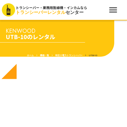
menu
トランシーバー・業務用無線機・インカムなら
トランシーバーレンタル
センター
KENWOOD
UTB-10のレンタル
ホーム
keyboard_arrow_right
機種一覧
keyboard_arrow_right
特定小電力トランシーバー
keyboard_arrow_right
UTB-10
network_cell