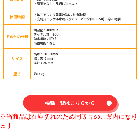
・障害物なし：見通し1km以上
・単三アルカリ乾電池3本：約60時間
稼働時間
・充電式ニッケル水素バッテリーパック(UPB-5N)：約20時間
周波数：400MHz
チャネル数：20ch
その他の仕様
防水機能：IPX2
防塵機能：なし
高さ：103.9 mm
サイズ
幅：55.5 mm
奥行：26 mm
重さ
約180g
機種一覧はこちらから
arrow_drop_down_circle
※当商品は在庫切れのため同等品のご案内になり
ます