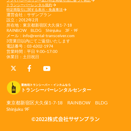
プライバシーポリシー及び特定商取引法に基づく表記
arrow_forward
トランシーバーレンタル規約
arrow_forward
特定商取引に関する表示・免責事項
arrow_forward
運営会社：サザンプラン
設立：2012年2月
所在地：東京都新宿区大久保1-7-18
RAINBOW BLDG Shinjuku 3F・9F
メール：info@rental-transceiver.com
3営業日以内にてご返信いたします
電話番号：03-6302-1974
営業時間：平日 9:00~17:00
休業日：土日祝日
業務用トランシーバー・インカムなら
トランシーバーレンタルセンター
東京都新宿区大久保1-7-18 RAINBOW BLDG
Shinjuku 9F
©2022株式会社サザンプラン