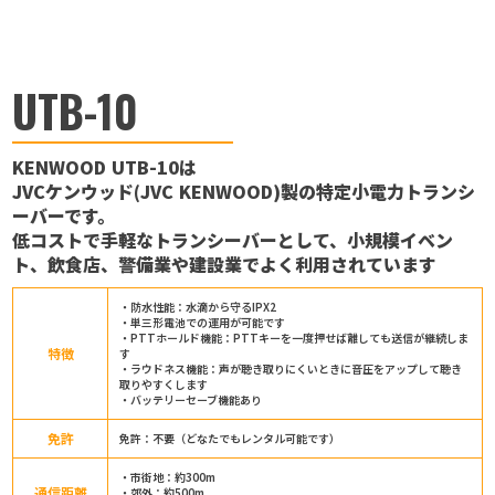
UTB-10
KENWOOD UTB-10は
JVCケンウッド(JVC KENWOOD)製の特定小電力トランシ
ーバーです。
低コストで手軽なトランシーバーとして、小規模イベン
ト、飲食店、警備業や建設業でよく利用されています
・防水性能：水滴から守るIPX2
・単三形電池での運用が可能です
・PTTホールド機能：PTTキーを一度押せば離しても送信が継続しま
特徴
す
・ラウドネス機能：声が聴き取りにくいときに音圧をアップして聴き
取りやすくします
・バッテリーセーブ機能あり
免許
免許：不要（どなたでもレンタル可能です）
・市街地：約300m
通信距離
・郊外：約500m