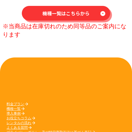
機種一覧はこちらから
arrow_drop_down_circle
※当商品は在庫切れのため同等品のご案内にな
ります
料金プラン
arrow_forward
機種一覧
arrow_forward
導入事例
arrow_forward
お役立ちコラム
arrow_forward
レンタルの流れ
arrow_forward
よくある質問
arrow_forward