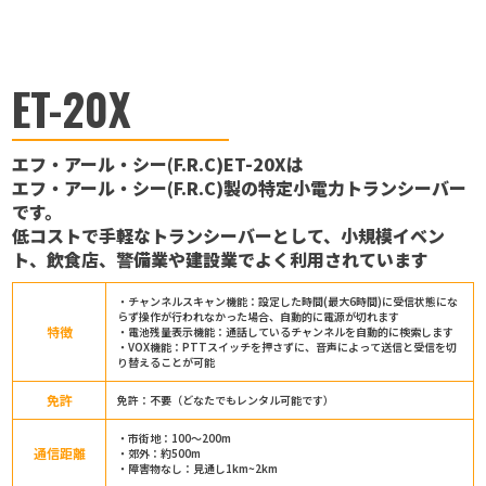
ET-20X
エフ・アール・シー(F.R.C)ET-20Xは
エフ・アール・シー(F.R.C)製の特定小電力トランシーバー
です。
低コストで手軽なトランシーバーとして、小規模イベン
ト、飲食店、警備業や建設業でよく利用されています
・チャンネルスキャン機能：設定した時間(最大6時間)に受信状態にな
らず操作が行われなかった場合、自動的に電源が切れます
特徴
・電池残量表示機能：通話しているチャンネルを自動的に検索します
・VOX機能：PTTスイッチを押さずに、音声によって送信と受信を切
り替えることが可能
免許
免許：不要（どなたでもレンタル可能です）
・市街地：100～200m
通信距離
・郊外：約500m
・障害物なし：見通し1km~2km