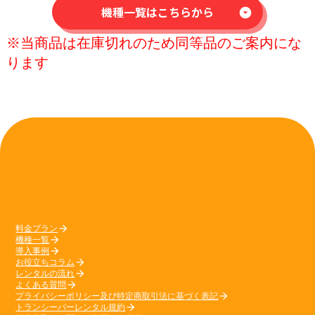
機種一覧はこちらから
arrow_drop_down_circle
※当商品は在庫切れのため同等品のご案内にな
ります
料金プラン
arrow_forward
機種一覧
arrow_forward
導入事例
arrow_forward
お役立ちコラム
arrow_forward
レンタルの流れ
arrow_forward
よくある質問
arrow_forward
プライバシーポリシー及び特定商取引法に基づく表記
arrow_forward
トランシーバーレンタル規約
arrow_forward