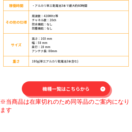
稼働時間
・アルカリ単三乾電池3本で最大約60時間
周波数：420MHz帯
チャネル数：20ch
その他の仕様
防水機能：なし
防塵機能：なし
高さ：103 mm
幅：58 mm
サイズ
奥行：28 mm
アンテナ長: 80mm
重さ
180g(単三アルカリ乾電池3本含む)
機種一覧はこちらから
arrow_drop_down_circle
※当商品は在庫切れのため同等品のご案内になり
ます