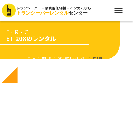
menu
トランシーバー・業務用無線機・インカムなら
トランシーバーレンタル
センター
F・R・C
ET-20Xのレンタル
ホーム
keyboard_arrow_right
機種一覧
keyboard_arrow_right
特定小電力トランシーバー
keyboard_arrow_right
ET-20X
network_cell