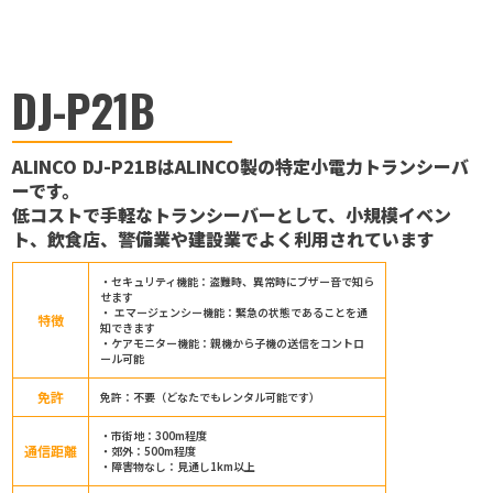
DJ-P21B
ALINCO DJ-P21BはALINCO製の特定小電力トランシーバ
ーです。
低コストで手軽なトランシーバーとして、小規模イベン
ト、飲食店、警備業や建設業でよく利用されています
・セキュリティ機能：盗難時、異常時にブザー音で知ら
せます
・ エマージェンシー機能：緊急の状態であることを通
特徴
知できます
・ケアモニター機能：親機から子機の送信をコントロ
ール可能
免許
免許：不要（どなたでもレンタル可能です）
・市街地：300m程度
通信距離
・郊外：500m程度
・障害物なし：見通し1km以上