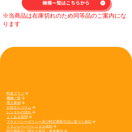
機種一覧はこちらから
arrow_drop_down_circle
※当商品は在庫切れのため同等品のご案内にな
ります
料金プラン
arrow_forward
機種一覧
arrow_forward
導入事例
arrow_forward
お役立ちコラム
arrow_forward
レンタルの流れ
arrow_forward
よくある質問
arrow_forward
プライバシーポリシー及び特定商取引法に基づく表記
arrow_forward
トランシーバーレンタル規約
arrow_forward
特定商取引に関する表示・免責事項
arrow_forward