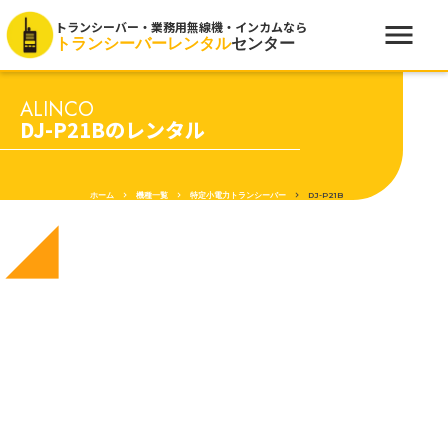
menu
トランシーバー・業務用無線機・インカムなら
トランシーバーレンタル
センター
ALINCO
DJ-P21Bのレンタル
ホーム
keyboard_arrow_right
機種一覧
keyboard_arrow_right
特定小電力トランシーバー
keyboard_arrow_right
DJ-P21B
network_cell