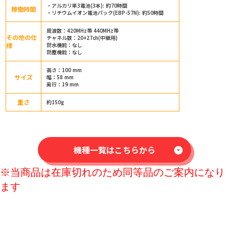
・アルカリ単3電池(3本): 約70時間
稼働時間
・リチウムイオン電池パック(EBP-57N): 約50時間
周波数：420MHz帯 440MHz帯
その他の仕
チャネル数：20+27ch(中継用)
様
防水機能：なし
防塵機能：なし
高さ：100 mm
サイズ
幅：58 mm
奥行：19 mm
重さ
約150g
機種一覧はこちらから
arrow_drop_down_circle
※当商品は在庫切れのため同等品のご案内になり
ます