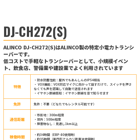
DJ-CH272(S)
ALINCO DJ-CH272(S)はALINCO製の特定小電力トランシ
ーバーです。
低コストで手軽なトランシーバーとして、小規模イベン
ト、飲食店、警備業や建設業でよく利用されています
・防水防塵性能：屋外でもあんしんのIP54相当
・ VOX機能：VOX対応マイクに向かって話すだけで、スイッチを押さ
特徴
なくても声を認識して自動で送信されます
・イヤホン断線感知：イヤホン断線を音で知らせます
免許
免許：不要（どなたでもレンタル可能です）
・市街地：300m程度
通信距離
・郊外：500m程度
・障害物なし：見通し1km以上
・約34時間（EBP-80使用時）
稼働時間
・約35時間（単四形アルカリ乾電池使用時）