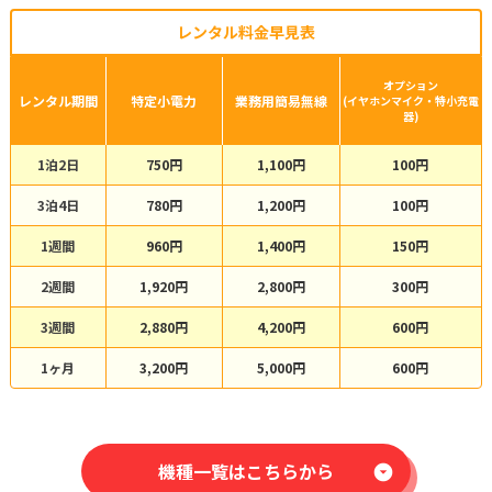
レンタル料金早見表
オプション
レンタル期間
特定小電力
業務用簡易無線
(イヤホンマイク・特小充電
器)
1泊2日
750円
1,100円
100円
3泊4日
780円
1,200円
100円
1週間
960円
1,400円
150円
2週間
1,920円
2,800円
300円
3週間
2,880円
4,200円
600円
1ヶ月
3,200円
5,000円
600円
機種一覧はこちらから
arrow_drop_down_circle