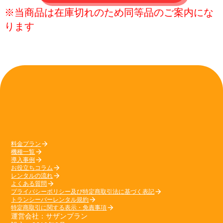
※当商品は在庫切れのため同等品のご案内にな
ります
料金プラン
arrow_forward
機種一覧
arrow_forward
導入事例
arrow_forward
お役立ちコラム
arrow_forward
レンタルの流れ
arrow_forward
よくある質問
arrow_forward
プライバシーポリシー及び特定商取引法に基づく表記
arrow_forward
トランシーバーレンタル規約
arrow_forward
特定商取引に関する表示・免責事項
arrow_forward
運営会社：サザンプラン