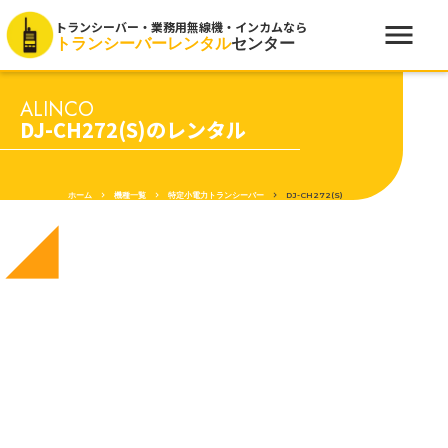
menu
トランシーバー・業務用無線機・インカムなら
トランシーバーレンタル
センター
ALINCO
DJ-CH272(S)のレンタル
ホーム
keyboard_arrow_right
機種一覧
keyboard_arrow_right
特定小電力トランシーバー
keyboard_arrow_right
DJ-CH272(S)
network_cell