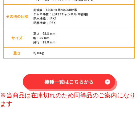
周波数：420MHz帯/440MHz帯
チャネル数：20+27チャンネル(中継用)
その他の仕様
防水機能： IPX4
防塵機能：IP5X
高さ：93.8 mm
サイズ
幅：55 mm
奥行：18.8 mm
重さ
約106g
機種一覧はこちらから
arrow_drop_down_circle
※当商品は在庫切れのため同等品のご案内になり
ます