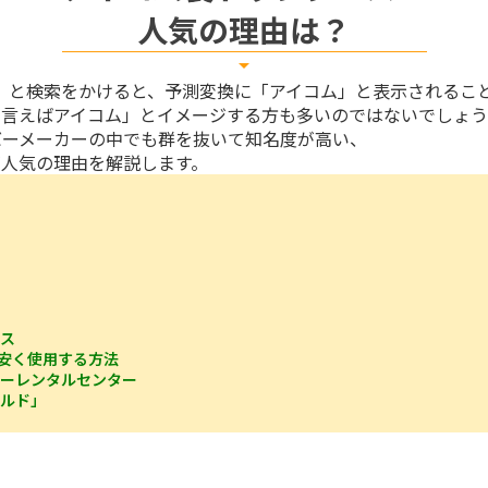
人気の理由は？
arrow_drop_down
バー」と検索をかけると、予測変換に「アイコム」と表示されるこ
と言えばアイコム」とイメージする方も多いのではないでしょ
バーメーカーの中でも群を抜いて知名度が高い、
が人気の理由を解説します。
ビス
を安く使用する方法
バーレンタルセンター
ールド」