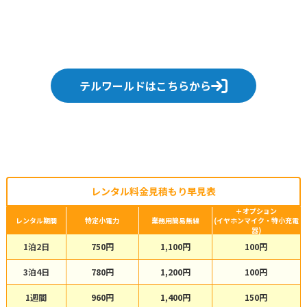
テルワールドはこちらから
レンタル料金見積もり早見表
＋オプション
レンタル期間
特定小電力
業務用簡易無線
(イヤホンマイク・特小充電
器)
1泊2日
750円
1,100円
100円
3泊4日
780円
1,200円
100円
1週間
960円
1,400円
150円