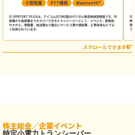
小型軽量
PTT機能
Bluetooth®
IC-DPR7SBT PLUSは、アイコム(ICOM)製のデジタル簡易無線登録局です。中
IC
距離から長距離までをカバーできるトランシーバーとして、イベント、飲食店
距
やホテル、警備業、放送業など幅広いサービス業や建設業、工事現場などでよ
警
く利用されています。
て
スクロールできます
株主総会／企業イベント
特定小電力トランシーバー