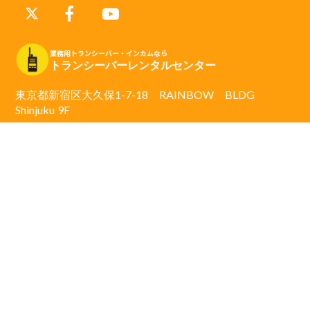
業務用トランシーバー・インカムなら
トランシーバーレンタルセンター
電話をする
東京都新宿区大久保1-7-18 RAINBOW BLDG
email
営業時間/9:00~17:00(土日祝除く)
Shinjuku 9F
©2022株式会社サザンプラン
株主総会でトランシーバーレン
タルを
オススメする理由