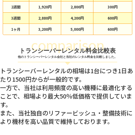
2週間
1,920円
2,800円
300円
3週間
2,880円
4,200円
600円
1ヶ月
3,200円
5,000円
600円
comparison
トランシーバーレンタル料金比較表
他のトランシーバーレンタル会社と当社のレンタル料金を比較しました。
トランシーバーレンタルの相場は1台につき1日あ
たり1500円からが一般的です。
一方で、当社は利用頻度の高い機種に最適化する
ことで、相場より最大50％低価格で提供していま
す。
また、当社独自のリファービッシュ・整備技術に
より機材を高い品質で維持しております。