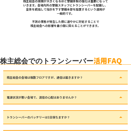
株主総会の規模が大きくなるほど警備体制の強化は重要になって
いきます。会場内外の警備スタッフにトランシーバーを配備し、
全体を統括して指示を下す警備本部を設置するという運用が
一般的です。
不測の事態が発生した際に速やかに対処することで
株主総会への影響を最小限に抑えることができます。
活用FAQ
株主総会でのトランシーバー
arrow_drop_up
株主総会の会場は複数フロアですが、通信は届きますか？
会場構造や階数によって最適機種は異なりますが、1〜5階程度の建物ならデジタル簡易
無線機で十分カバーできます。
arrow_drop_up
電波状況が悪い会場で、混信の心配はありませんか？
秘匿性の高い機種ほど混信の可能性が低くなります。特定小電力・業務用簡易無線機にも
秘匿性を重視した機種がありますのでオススメです。
arrow_drop_up
トランシーバーのバッテリーは1日保ちますか？
ほとんどの機種が15〜20時間の連続運用に対応しております。予備の充電台のレンタル