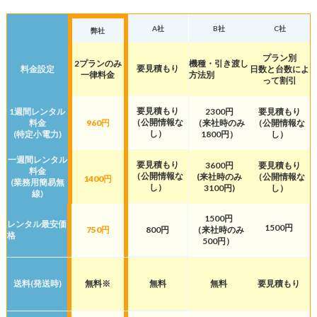
A社
B社
C社
弊社
プラン別
2プランのみ
機種・引き渡し
要見積もり
料金設定
日数と台数によ
一律料金
方法別
って割引
要見積もり
1週間レンタル
2300円
要見積もり
（公開情報な
料金
960円
（来社時のみ
（公開情報な
し）
(特定小電力)
1800円）
し）
一週間レンタル
要見積もり
3600円
要見積もり
料金
（公開情報な
(来社時のみ
（公開情報な
1400円
(業務用簡易無
し）
3100円)
し）
線)
1500円
レンタル最安価
1500円
800円
750円
（来社時のみ
格
500円）
無料
送料(発送時)
無料※
無料
要見積もり