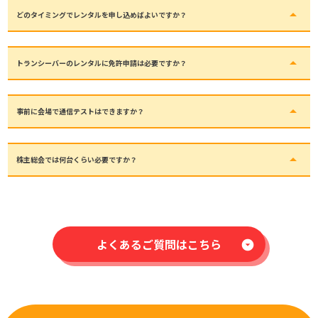
も可能です。
arrow_drop_up
どのタイミングでレンタルを申し込めばよいですか？
最短即日での発送も可能ですが、必要な台数が多い場合などは1~2か月前の予約を推奨し
ております。
arrow_drop_up
トランシーバーのレンタルに免許申請は必要ですか？
必要ありません。当店で取り扱う機材は全て包括申請済です。
arrow_drop_up
事前に会場で通信テストはできますか？
可能です。ご予約の際にお申し付けいただければ、無料でテスト機をお貸しいたします。
arrow_drop_up
株主総会では何台くらい必要ですか？
一般的なホテルのホールなどを会場とする場合（受付と会場が別フロア）
以下のような配置で20～30台が必要となります。
受付：3〜5台
誘導・案内：5〜10台
警備：3〜5台
よくあるご質問はこちら
運営本部：2〜3台
arrow_drop_down_circle
控室／舞台裏：2〜3台
会場規模によって最適な台数は変わるため、
会場条件などをご相談いただければ最適な台数をご案内いたします。