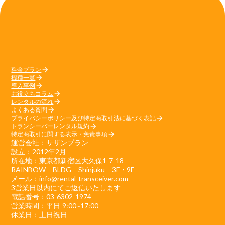
料金プラン
arrow_forward
機種一覧
arrow_forward
導入事例
arrow_forward
お役立ちコラム
arrow_forward
レンタルの流れ
arrow_forward
よくある質問
arrow_forward
プライバシーポリシー及び特定商取引法に基づく表記
arrow_forward
トランシーバーレンタル規約
arrow_forward
特定商取引に関する表示・免責事項
arrow_forward
運営会社：サザンプラン
設立：2012年2月
所在地：東京都新宿区大久保1-7-18
RAINBOW BLDG Shinjuku 3F・9F
メール：info@rental-transceiver.com
3営業日以内にてご返信いたします
電話番号：03-6302-1974
営業時間：平日 9:00~17:00
休業日：土日祝日