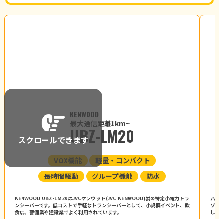
KENWOOD
最大通信距離1km~
UBZ-LM20
スクロールできます
VOX機能
軽量・コンパクト
長時間駆動
グループ機能
防水
KENWOOD UBZ-LM20はJVCケンウッド(JVC KENWOOD)製の特定小電力トラ
八重
ンシーバーです。低コストで手軽なトランシーバーとして、小規模イベント、飲
ゾ
食店、警備業や建設業でよく利用されています。
し