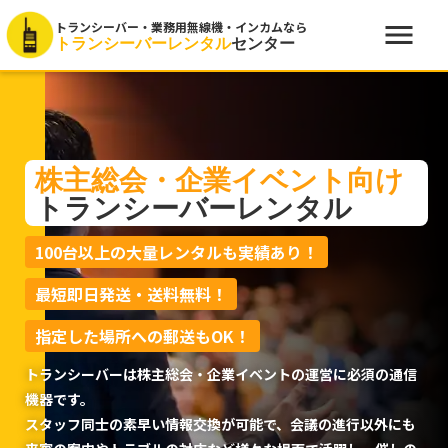
menu
トランシーバー・業務用無線機・インカムなら
トランシーバーレンタル
センター
株主総会・企業イベント向け
トランシーバーレンタル
100台以上の大量レンタルも実績あり！
最短即日発送・送料無料！
指定した場所への郵送もOK！
トランシーバーは株主総会・企業イベントの運営に必須の通信
機器です。
スタッフ同士の素早い情報交換が可能で、会議の進行以外にも