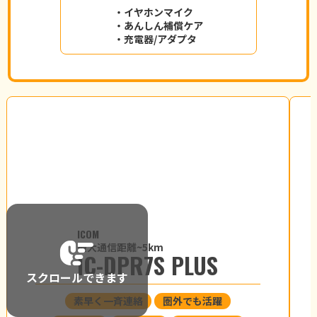
・イヤホンマイク
・あんしん補償ケア
・充電器/アダプタ
ICOM
最大通信距離~5km
IC-DPR7S PLUS
スクロールできます
素早く一斉連絡
圏外でも活躍